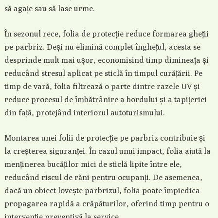
să agațe sau să lase urme.
În sezonul rece, folia de protecție reduce formarea gheții
pe parbriz. Deși nu elimină complet înghețul, acesta se
desprinde mult mai ușor, economisind timp dimineața și
reducând stresul aplicat pe sticlă în timpul curățării. Pe
timp de vară, folia filtrează o parte dintre razele UV și
reduce procesul de îmbătrânire a bordului și a tapițeriei
din față, protejând interiorul autoturismului.
Montarea unei folii de protecție pe parbriz contribuie și
la creșterea siguranței. În cazul unui impact, folia ajută la
menținerea bucăților mici de sticlă lipite între ele,
reducând riscul de răni pentru ocupanți. De asemenea,
dacă un obiect lovește parbrizul, folia poate împiedica
propagarea rapidă a crăpăturilor, oferind timp pentru o
intervenție preventivă la service.