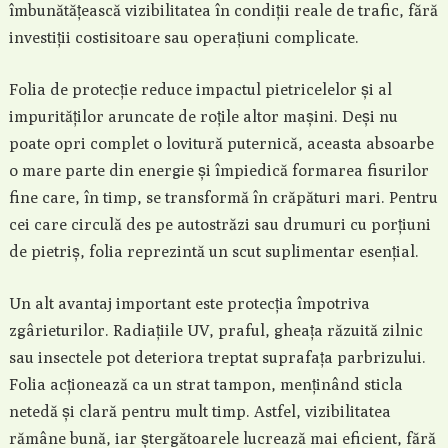
îmbunătățească vizibilitatea în condiții reale de trafic, fără
investiții costisitoare sau operațiuni complicate.
Folia de protecție reduce impactul pietricelelor și al
impurităților aruncate de roțile altor mașini. Deși nu
poate opri complet o lovitură puternică, aceasta absoarbe
o mare parte din energie și împiedică formarea fisurilor
fine care, în timp, se transformă în crăpături mari. Pentru
cei care circulă des pe autostrăzi sau drumuri cu porțiuni
de pietriș, folia reprezintă un scut suplimentar esențial.
Un alt avantaj important este protecția împotriva
zgârieturilor. Radiațiile UV, praful, gheața răzuită zilnic
sau insectele pot deteriora treptat suprafața parbrizului.
Folia acționează ca un strat tampon, menținând sticla
netedă și clară pentru mult timp. Astfel, vizibilitatea
rămâne bună, iar ștergătoarele lucrează mai eficient, fără