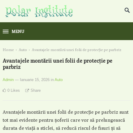
MENU
Home
›
Auto
›
Avantajele montării unei folii de protecție pe parbriz
Avantajele montării unei folii de protecție pe
parbriz
Admin
— Ianuarie 15, 2026
in
Auto
0
Likes
Share
Avantajele montării unei folii de protecție pe parbriz sunt
tot mai evidente pentru șoferii care vor să prelungească
durata de viață a sticlei, să reducă riscul de fisuri și să