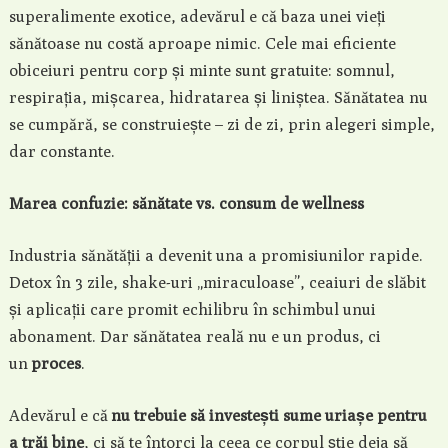
superalimente exotice, adevărul e că baza unei vieți
sănătoase nu costă aproape nimic. Cele mai eficiente
obiceiuri pentru corp și minte sunt gratuite: somnul,
respirația, mișcarea, hidratarea și liniștea. Sănătatea nu
se cumpără, se construiește – zi de zi, prin alegeri simple,
dar constante.
Marea confuzie: sănătate vs. consum de wellness
Industria sănătății a devenit una a promisiunilor rapide.
Detox în 3 zile, shake-uri „miraculoase”, ceaiuri de slăbit
și aplicații care promit echilibru în schimbul unui
abonament. Dar sănătatea reală nu e un produs, ci
un
proces
.
Adevărul e că
nu trebuie să investești sume uriașe pentru
a trăi bine
, ci să te întorci la ceea ce corpul știe deja să