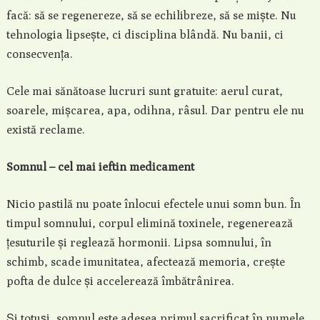
facă: să se regenereze, să se echilibreze, să se miște. Nu
tehnologia lipsește, ci disciplina blândă. Nu banii, ci
consecvența.
Cele mai sănătoase lucruri sunt gratuite: aerul curat,
soarele, mișcarea, apa, odihna, râsul. Dar pentru ele nu
există reclame.
Somnul – cel mai ieftin medicament
Nicio pastilă nu poate înlocui efectele unui somn bun. În
timpul somnului, corpul elimină toxinele, regenerează
țesuturile și reglează hormonii. Lipsa somnului, în
schimb, scade imunitatea, afectează memoria, crește
pofta de dulce și accelerează îmbătrânirea.
Și totuși, somnul este adesea primul sacrificat în numele