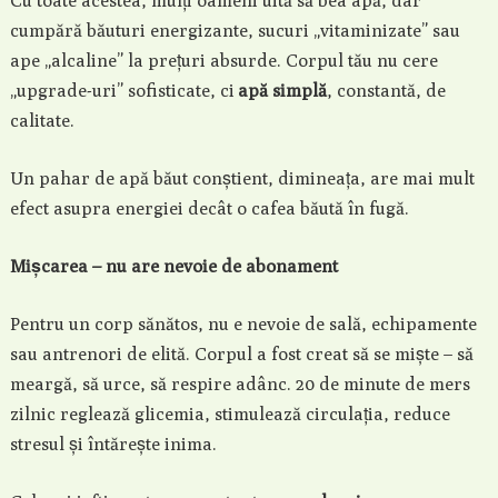
Cu toate acestea, mulți oameni uită să bea apă, dar
cumpără băuturi energizante, sucuri „vitaminizate” sau
ape „alcaline” la prețuri absurde. Corpul tău nu cere
„upgrade-uri” sofisticate, ci
apă simplă
, constantă, de
calitate.
Un pahar de apă băut conștient, dimineața, are mai mult
efect asupra energiei decât o cafea băută în fugă.
Mișcarea – nu are nevoie de abonament
Pentru un corp sănătos, nu e nevoie de sală, echipamente
sau antrenori de elită. Corpul a fost creat să se miște – să
meargă, să urce, să respire adânc. 20 de minute de mers
zilnic reglează glicemia, stimulează circulația, reduce
stresul și întărește inima.