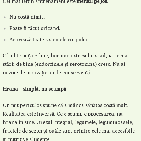
Cel mai ieftin antrenament este
mersul pe jos
.
Nu costă nimic.
Poate fi făcut oricând.
Activează toate sistemele corpului.
Când te miști zilnic, hormonii stresului scad, iar cei ai
stării de bine (endorfinele și serotonina) cresc. Nu ai
nevoie de motivație, ci de consecvență.
Hrana – simplă, nu scumpă
Un mit periculos spune că a mânca sănătos costă mult.
Realitatea este inversă. Ce e scump e
procesarea
, nu
hrana în sine. Orezul integral, legumele, leguminoasele,
fructele de sezon și ouăle sunt printre cele mai accesibile
și nutritive alimente.