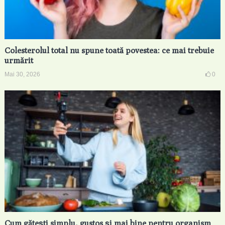
Colesterolul total nu spune toată povestea: ce mai trebuie
urmărit
Mai 30, 2026
0
Cum gătești simplu, gustos și mai bine pentru organism