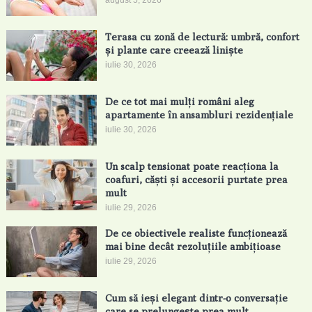
august 5, 2026
Terasa cu zonă de lectură: umbră, confort
și plante care creează liniște
iulie 30, 2026
De ce tot mai mulți români aleg
apartamente în ansambluri rezidențiale
iulie 30, 2026
Un scalp tensionat poate reacționa la
coafuri, căști și accesorii purtate prea
mult
iulie 29, 2026
De ce obiectivele realiste funcționează
mai bine decât rezoluțiile ambițioase
iulie 29, 2026
Cum să ieși elegant dintr-o conversație
care se prelungește prea mult