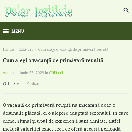
MENU
Home
›
Călătorii
›
Cum alegi o vacanță de primăvară reușită
Cum alegi o vacanță de primăvară reușită
Admin
— Iunie 27, 2026
in
Călătorii
1
Likes
Share
O vacanță de primăvară reușită nu înseamnă doar o
destinație plăcută, ci o alegere adaptată sezonului, în care
clima, ritmul și tipul de experiență sunt aliniate, astfel
încât să valorifici exact ceea ce oferă această perioadă: