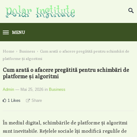
MENU
Home
›
Business
›
Cum arată o afacere pregătită pentru schimbări de
platforme și algoritmi
Cum arată o afacere pregătită pentru schimbări de
platforme și algoritmi
Admin
— Mai 25, 2026
in
Business
1
Likes
Share
În mediul digital, schimbările de platforme și algoritmi
sunt inevitabile. Rețelele sociale își modifică regulile de