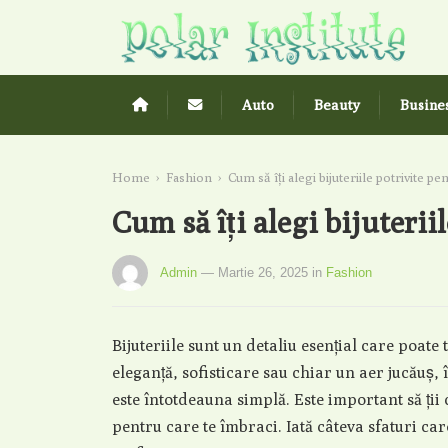
Auto
Beauty
Busine
Home
›
Fashion
›
Cum să îți alegi bijuteriile potrivite pen
Cum să îți alegi bijuterii
Admin
— Martie 26, 2025
in
Fashion
Bijuteriile sunt un detaliu esențial care poat
eleganță, sofisticare sau chiar un aer jucăuș, în
este întotdeauna simplă. Este important să ții c
pentru care te îmbraci. Iată câteva sfaturi care 