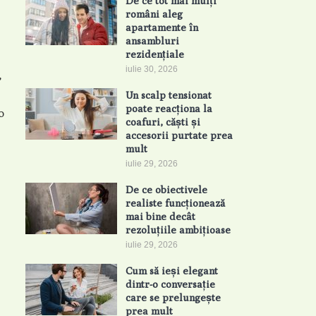
De ce tot mai mulți
români aleg
apartamente în
ansambluri
rezidențiale
iulie 30, 2026
,
Un scalp tensionat
poate reacționa la
o
coafuri, căști și
accesorii purtate prea
mult
iulie 29, 2026
De ce obiectivele
realiste funcționează
mai bine decât
rezoluțiile ambițioase
iulie 29, 2026
Cum să ieși elegant
dintr-o conversație
care se prelungește
prea mult