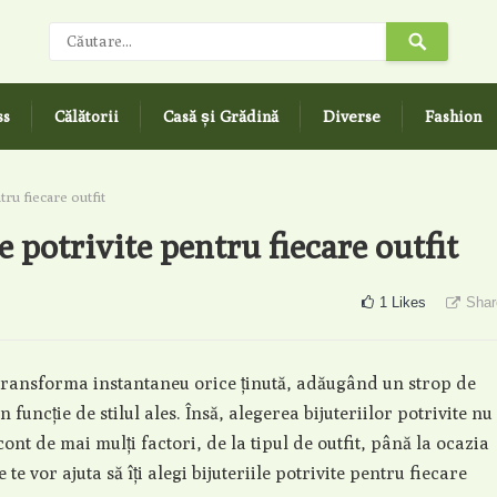
ss
Călătorii
Casă și Grădină
Diverse
Fashion
tru fiecare outfit
le potrivite pentru fiecare outfit
1
Likes
Shar
e transforma instantaneu orice ținută, adăugând un strop de
 funcție de stilul ales. Însă, alegerea bijuteriilor potrivite nu
ont de mai mulți factori, de la tipul de outfit, până la ocazia
te vor ajuta să îți alegi bijuteriile potrivite pentru fiecare