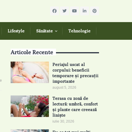
Lifestyle
Sănătate
Tehnologie
Articole Recente
Periajul uscat al
corpului: beneficii
temporare și precauții
e
importante
august 5, 2026
Terasa cu zonă de
lectură: umbră, confort
și plante care creează
liniște
iulie 30, 2026