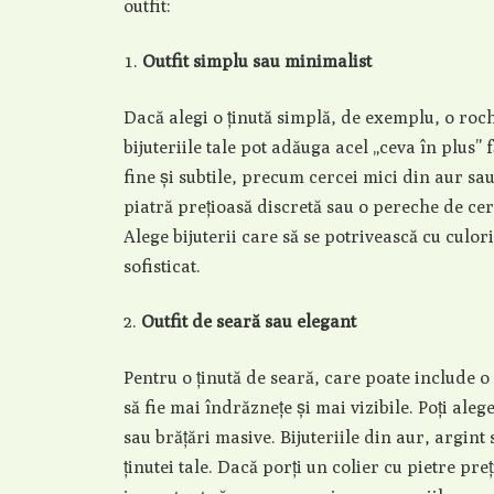
outfit:
Outfit simplu sau minimalist
Dacă alegi o ținută simplă, de exemplu, o roc
bijuteriile tale pot adăuga acel „ceva în plus” 
fine și subtile, precum cercei mici din aur sau
piatră prețioasă discretă sau o pereche de ce
Alege bijuterii care să se potrivească cu culori
sofisticat.
Outfit de seară sau elegant
Pentru o ținută de seară, care poate include o 
să fie mai îndrăznețe și mai vizibile. Poți aleg
sau brățări masive. Bijuteriile din aur, argin
ținutei tale. Dacă porți un colier cu pietre pre