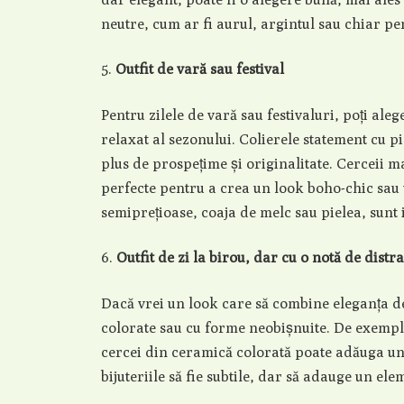
neutre, cum ar fi aurul, argintul sau chiar per
Outfit de vară sau festival
Pentru zilele de vară sau festivaluri, poți aleg
relaxat al sezonului. Colierele statement cu p
plus de prospețime și originalitate. Cerceii m
perfecte pentru a crea un look boho-chic sau v
semiprețioase, coaja de melc sau pielea, sunt 
Outfit de zi la birou, dar cu o notă de distra
Dacă vrei un look care să combine eleganța de 
colorate sau cu forme neobișnuite. De exempl
cercei din ceramică colorată poate adăuga un 
bijuteriile să fie subtile, dar să adauge un ele