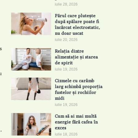
iulie 28, 2026
Părul care plutește
după spălare poate fi
încărcat electrostatic,
nu doar uscat
iulie 20, 2026
s
Relația dintre
alimentație și starea
de spirit
iulie 19, 2026
u
Cizmele cu carâmb
larg schimbă proporția
fustelor și rochiilor
midi
iulie 19, 2026
Cum să ai mai multă
energie fără cafea în
exces
,
iulie 18, 2026