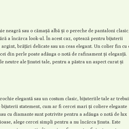
hie neagră sau o cămașă albă și o pereche de pantaloni clasic
fără a încărca look-ul. În acest caz, optează pentru bijuterii
 argint, brățări delicate sau un ceas elegant. Un colier fin cu 
rcei din perle poate adăuga o notă de rafinament și eleganță.
le neutre ale ținutei tale, pentru a păstra un aspect curat și
rochie elegantă sau un costum clasic, bijuteriile tale ar trebui
e bijuterii statement, cum ar fi cercei mari și coliere elegante
t sau cu diamante sunt potrivite pentru a adăuga o notă de lux
țioase, alege cercei simpli pentru a nu încărca ținuta. Este