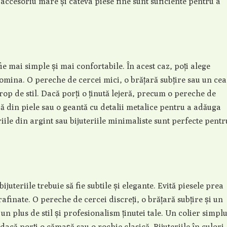
accesoriu mare și câteva piese fine sunt suficiente pentru a
 fie mai simple și mai confortabile. În acest caz, poți alege
 domina. O pereche de cercei mici, o brățară subțire sau un cea
rop de stil. Dacă porți o ținută lejeră, precum o pereche de
ră din piele sau o geantă cu detalii metalice pentru a adăuga
riile din argint sau bijuteriile minimaliste sunt perfecte pentr
juteriile trebuie să fie subtile și elegante. Evită piesele prea
 rafinate. O pereche de cercei discreți, o brățară subțire și un
un plus de stil și profesionalism ținutei tale. Un colier simplu
dacă porți o cămașă sau o rochie clasică. Bijuteriile în culori