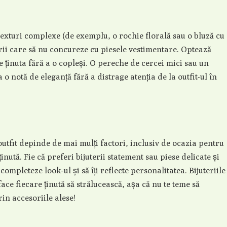
texturi complexe (de exemplu, o rochie florală sau o bluză cu
terii care să nu concureze cu piesele vestimentare. Optează
 ținuta fără a o copleși. O pereche de cercei mici sau un
 o notă de eleganță fără a distrage atenția de la outfit-ul în
outfit depinde de mai mulți factori, inclusiv de ocazia pentru
ținută. Fie că preferi bijuterii statement sau piese delicate și
i completeze look-ul și să îți reflecte personalitatea. Bijuteriile
ace fiecare ținută să strălucească, așa că nu te teme să
rin accesoriile alese!