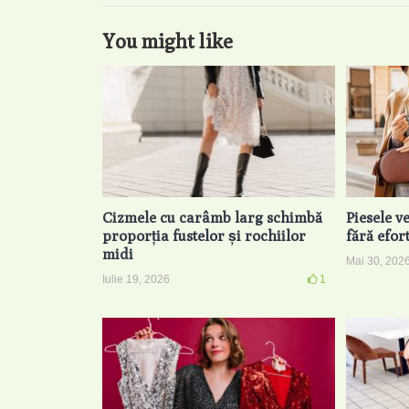
You might like
Cizmele cu carâmb larg schimbă
Piesele v
proporția fustelor și rochiilor
fără efor
midi
Mai 30, 202
Iulie 19, 2026
1