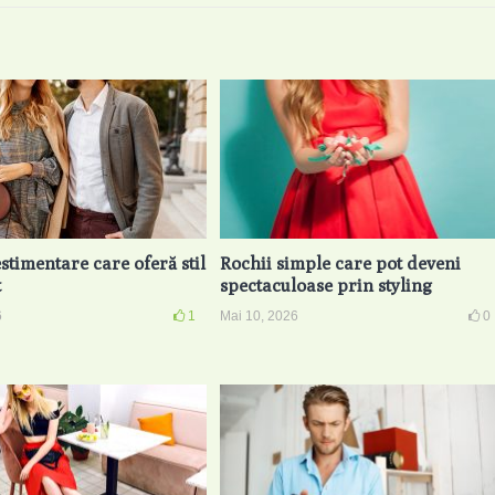
estimentare care oferă stil
Rochii simple care pot deveni
t
spectaculoase prin styling
6
1
Mai 10, 2026
0