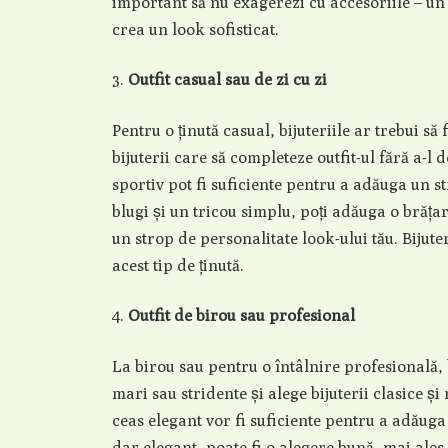
important să nu exagerezi cu accesoriile – un 
crea un look sofisticat.
Outfit casual sau de zi cu zi
Pentru o ținută casual, bijuteriile ar trebui să
bijuterii care să completeze outfit-ul fără a-l
sportiv pot fi suficiente pentru a adăuga un st
blugi și un tricou simplu, poți adăuga o brăța
un strop de personalitate look-ului tău. Bijute
acest tip de ținută.
Outfit de birou sau profesional
La birou sau pentru o întâlnire profesională, bi
mari sau stridente și alege bijuterii clasice și
ceas elegant vor fi suficiente pentru a adăuga 
dar elegant, poate fi o alegere bună, mai ales 