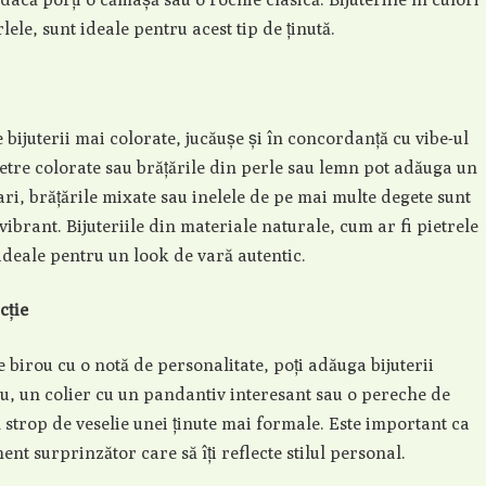
lele, sunt ideale pentru acest tip de ținută.
e bijuterii mai colorate, jucăușe și în concordanță cu vibe-ul
ietre colorate sau brățările din perle sau lemn pot adăuga un
ari, brățările mixate sau inelele de pe mai multe degete sunt
ibrant. Bijuteriile din materiale naturale, cum ar fi pietrele
ideale pentru un look de vară autentic.
cție
birou cu o notă de personalitate, poți adăuga bijuterii
u, un colier cu un pandantiv interesant sau o pereche de
strop de veselie unei ținute mai formale. Este important ca
ment surprinzător care să îți reflecte stilul personal.