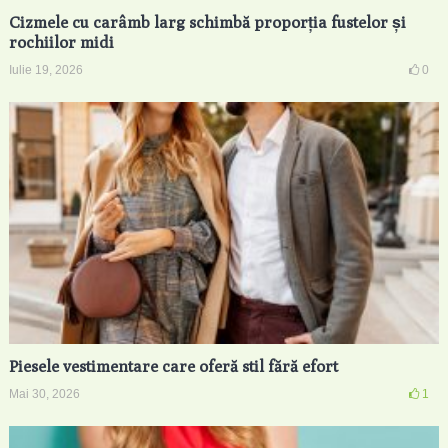
Cizmele cu carâmb larg schimbă proporția fustelor și
rochiilor midi
Iulie 19, 2026
0
Piesele vestimentare care oferă stil fără efort
Mai 30, 2026
1