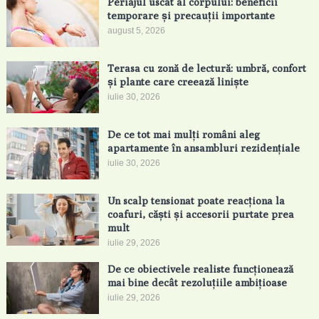
Periajul uscat al corpului: beneficii
temporare și precauții importante
august 5, 2026
Terasa cu zonă de lectură: umbră, confort
și plante care creează liniște
iulie 30, 2026
De ce tot mai mulți români aleg
apartamente în ansambluri rezidențiale
iulie 30, 2026
Un scalp tensionat poate reacționa la
coafuri, căști și accesorii purtate prea
mult
iulie 29, 2026
De ce obiectivele realiste funcționează
mai bine decât rezoluțiile ambițioase
iulie 29, 2026