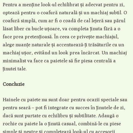
Pentru a menține look-ul echilibrat și adecvat pentru zi,
optează pentru o coafură naturală și un machiaj subtil. O
coafură simplă, cum ar fi o coadă de cal lejeră sau părul
lăsat liber cu bucle ușoare, va completa ținuta fără a o
face prea pretențioasă. În ceea ce privește machiajul,
alege nuanțe naturale și accentuează-ți trăsăturile cu un
machiaj ușor, evitând un look prea încărcat. Un machiaj
minimalist va face ca paietele să fie piesa centrală a
ținutei tale.
Concluzie
Hainele cu paiete nu sunt doar pentru ocazii speciale sau
pentru seară – pot fi integrate cu succes în ținutele de zi,
dacă sunt purtate cu echilibru și subtilitate. Adaugă o
rochie cu paiete la o ținută casual, combină-le cu piese
simple și neutre și completează look-ul cu accesorii