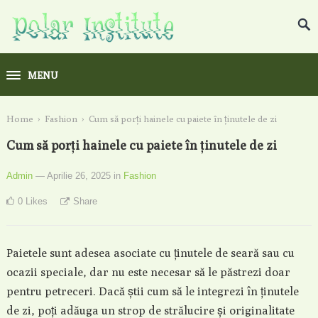
MENU
Home
›
Fashion
›
Cum să porți hainele cu paiete în ținutele de zi
Cum să porți hainele cu paiete în ținutele de zi
Admin
— Aprilie 26, 2025
in
Fashion
0
Likes
Share
Paietele sunt adesea asociate cu ținutele de seară sau cu
ocazii speciale, dar nu este necesar să le păstrezi doar
pentru petreceri. Dacă știi cum să le integrezi în ținutele
de zi, poți adăuga un strop de strălucire și originalitate