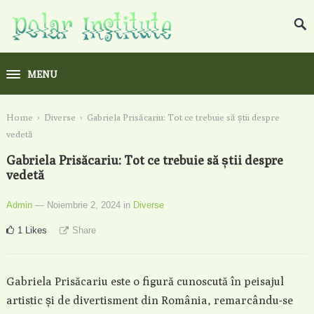
MENU
Home
›
Diverse
›
Gabriela Prisăcariu: Tot ce trebuie să știi despre
vedetă
Gabriela Prisăcariu: Tot ce trebuie să știi despre
vedetă
Admin
— Noiembrie 2, 2024
in
Diverse
1
Likes
Share
Gabriela Prisăcariu este o figură cunoscută în peisajul
artistic și de divertisment din România, remarcându-se