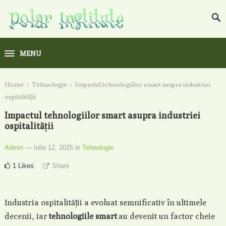
MENU
Home
›
Tehnologie
›
Impactul tehnologiilor smart asupra industriei
ospitalității
Impactul tehnologiilor smart asupra industriei
ospitalității
Admin
— Iulie 12, 2025
in
Tehnologie
1
Likes
Share
Industria ospitalității a evoluat semnificativ în ultimele
decenii, iar
tehnologiile smart
au devenit un factor cheie