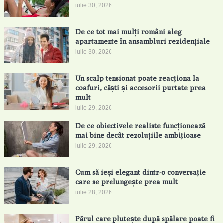
iulie 30, 2026
De ce tot mai mulți români aleg
apartamente în ansambluri rezidențiale
iulie 30, 2026
Un scalp tensionat poate reacționa la
coafuri, căști și accesorii purtate prea
mult
iulie 29, 2026
De ce obiectivele realiste funcționează
mai bine decât rezoluțiile ambițioase
iulie 29, 2026
Cum să ieși elegant dintr-o conversație
care se prelungește prea mult
iulie 28, 2026
Părul care plutește după spălare poate fi