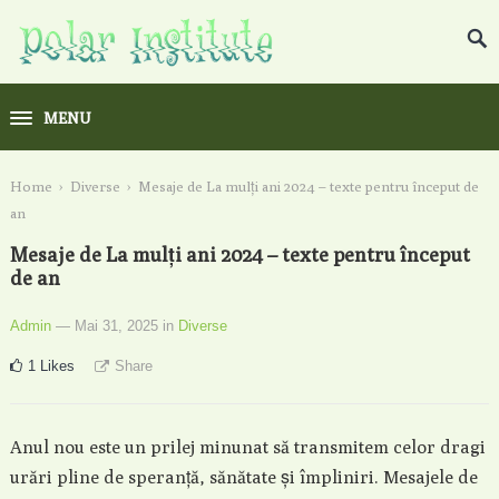
MENU
Home
›
Diverse
›
Mesaje de La mulți ani 2024 – texte pentru început de
an
Mesaje de La mulți ani 2024 – texte pentru început
de an
Admin
— Mai 31, 2025
in
Diverse
1
Likes
Share
Anul nou este un prilej minunat să transmitem celor dragi
urări pline de speranță, sănătate și împliniri. Mesajele de