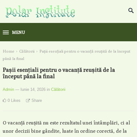
MENU
Home
›
Călătorii
›
Pașii esențiali pentru o vacanță reușită de la început
până la final
Pașii esențiali pentru o vacanță reușită de la
început până la final
Admin
— Iunie 14, 2026
in
Călătorii
0
Likes
Share
O vacanță reușită nu este rezultatul unei întâmplări, ci al
unor decizii bine gândite, luate în ordine corectă, de la