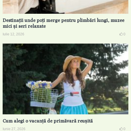
Destinații unde poți merge pentru plimbări lungi, muzee
mici și seri relaxate
Iulie 12, 2026
0
Cum alegi o vacanță de primăvară reușită
Iunie 27, 2026
0