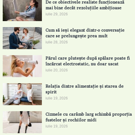
De ce obiectivele realiste funcționează
mai bine decât rezoluțiile ambițioase
iulie 29, 2026
Cum să ieși elegant dintr-o conversație
care se prelungește prea mult
iulie 28, 2026
Părul care plutește după spălare poate fi
încărcat electrostatic, nu doar uscat
iulie 20, 2026
Relația dintre alimentație și starea de
spirit
iulie 19, 2026
Cizmele cu carâmb larg schimbă proporția
fustelor și rochiilor midi
iulie 19, 2026