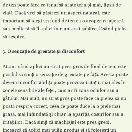
de ten poate face ca tenul să arate tern și mat, lipsit de
viață. Dacă vrei să păstrezi un aspect natural, este
important să alegi un fond de ten cu o acoperire ușoară
sau medie și să îl aplici într-un strat subțire, lăsând pielea
să respire.
O senzație de greutate și disconfort
Atunci când aplici un strat prea gros de fond de ten, este
posibil să simți o senzație de greutate pe față. Acesta poate
deveni inconfortabil și poate provoca iritații, mai ales în
zonele sensibile ale feței, cum ar fi zona ochilor sau a
gâtului. Mai mult, un strat gros poate face ca pielea să nu
poată respira corect, ceea ce poate duce la o piele mai
grasă, mai înfundată și chiar la apariția cosurilor sau a
iritațiilor. Dacă simți că machiajul este prea greoi,
încearcă să aplici mai puțin produs și să folosești un