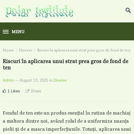
MENU
Home
›
Diverse
›
Riscuri în aplicarea unui strat prea gros de fond de ten
Riscuri în aplicarea unui strat prea gros de fond de
ten
Admin
— August 13, 2025
in
Diverse
1
Likes
Share
Fondul de ten este un produs esențial în rutina de machiaj
a multora dintre noi, având rolul de a uniformiza nuanța
pielii și de a masca imperfecțiunile. Totuși, aplicarea unui