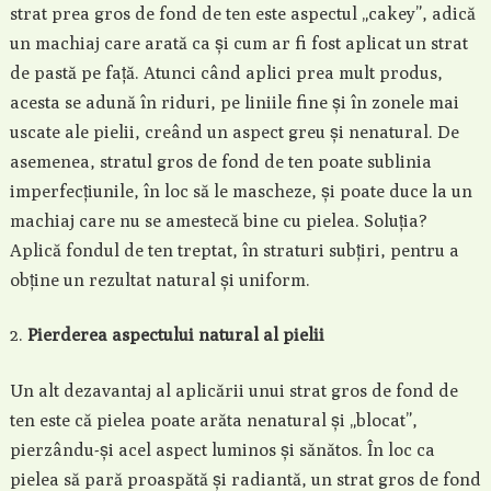
strat prea gros de fond de ten este aspectul „cakey”, adică
un machiaj care arată ca și cum ar fi fost aplicat un strat
de pastă pe față. Atunci când aplici prea mult produs,
acesta se adună în riduri, pe liniile fine și în zonele mai
uscate ale pielii, creând un aspect greu și nenatural. De
asemenea, stratul gros de fond de ten poate sublinia
imperfecțiunile, în loc să le mascheze, și poate duce la un
machiaj care nu se amestecă bine cu pielea. Soluția?
Aplică fondul de ten treptat, în straturi subțiri, pentru a
obține un rezultat natural și uniform.
Pierderea aspectului natural al pielii
Un alt dezavantaj al aplicării unui strat gros de fond de
ten este că pielea poate arăta nenatural și „blocat”,
pierzându-și acel aspect luminos și sănătos. În loc ca
pielea să pară proaspătă și radiantă, un strat gros de fond