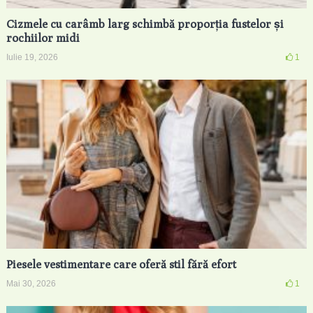
Cizmele cu carâmb larg schimbă proporția fustelor și
rochiilor midi
Iulie 19, 2026
1
Piesele vestimentare care oferă stil fără efort
Mai 30, 2026
1