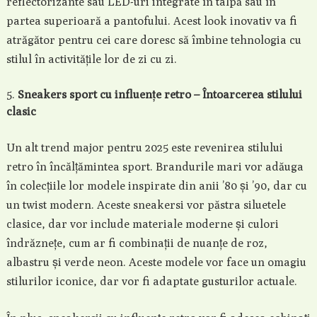
reflectorizante sau LED-uri integrate în talpă sau în
partea superioară a pantofului. Acest look inovativ va fi
atrăgător pentru cei care doresc să îmbine tehnologia cu
stilul în activitățile lor de zi cu zi.
Sneakers sport cu influențe retro – Întoarcerea stilului
clasic
Un alt trend major pentru 2025 este revenirea stilului
retro în încălțămintea sport. Brandurile mari vor adăuga
în colecțiile lor modele inspirate din anii ’80 și ’90, dar cu
un twist modern. Aceste sneakersi vor păstra siluetele
clasice, dar vor include materiale moderne și culori
îndrăznețe, cum ar fi combinații de nuanțe de roz,
albastru și verde neon. Aceste modele vor face un omagiu
stilurilor iconice, dar vor fi adaptate gusturilor actuale.