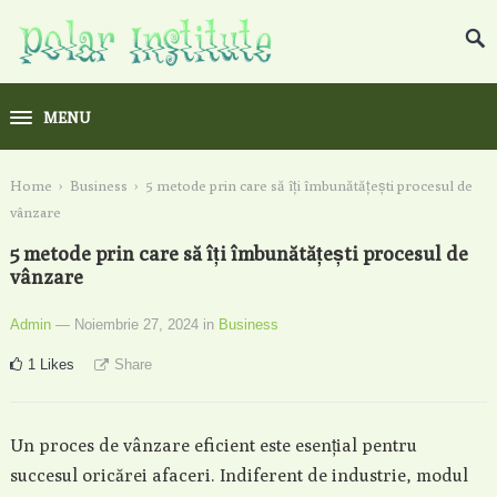
MENU
Home
›
Business
›
5 metode prin care să îți îmbunătățești procesul de
vânzare
5 metode prin care să îți îmbunătățești procesul de
vânzare
Admin
— Noiembrie 27, 2024
in
Business
1
Likes
Share
Un proces de vânzare eficient este esențial pentru
succesul oricărei afaceri. Indiferent de industrie, modul