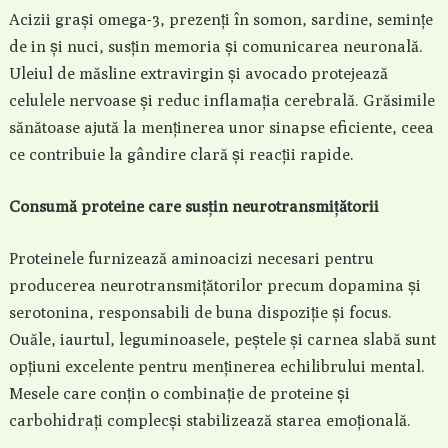
Acizii grași omega-3, prezenți în somon, sardine, semințe
de in și nuci, susțin memoria și comunicarea neuronală.
Uleiul de măsline extravirgin și avocado protejează
celulele nervoase și reduc inflamația cerebrală. Grăsimile
sănătoase ajută la menținerea unor sinapse eficiente, ceea
ce contribuie la gândire clară și reacții rapide.
Consumă proteine care susțin neurotransmițătorii
Proteinele furnizează aminoacizi necesari pentru
producerea neurotransmițătorilor precum dopamina și
serotonina, responsabili de buna dispoziție și focus.
Ouăle, iaurtul, leguminoasele, peștele și carnea slabă sunt
opțiuni excelente pentru menținerea echilibrului mental.
Mesele care conțin o combinație de proteine și
carbohidrați complecși stabilizează starea emoțională.