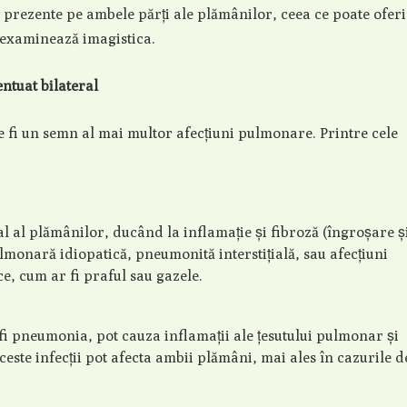
 prezente pe ambele părți ale plămânilor, ceea ce poate oferi
 examinează imagistica.
entuat bilateral
e fi un semn al mai multor afecțiuni pulmonare. Printre cele
țial al plămânilor, ducând la inflamație și fibroză (îngroșare ș
lmonară idiopatică, pneumonită interstițială, sau afecțiuni
e, cum ar fi praful sau gazele.
r fi pneumonia, pot cauza inflamații ale țesutului pulmonar și
Aceste infecții pot afecta ambii plămâni, mai ales în cazurile d