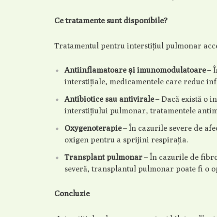
Ce tratamente sunt disponibile?
Tratamentul pentru interstițiul pulmonar acc
Antiinflamatoare și imunomodulatoare
– Î
interstițiale, medicamentele care reduc inf
Antibiotice sau antivirale
– Dacă există o i
interstițiului pulmonar, tratamentele antim
Oxygenoterapie
– În cazurile severe de af
oxigen pentru a sprijini respirația.
Transplant pulmonar
– În cazurile de fib
severă, transplantul pulmonar poate fi o o
Concluzie