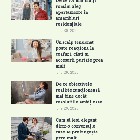
De ce tot mai mulți
români aleg
apartamente în
ansambluri
rezidențiale
iulie 30, 2026
Un scalp tensionat
poate reacționa la
coafuri, căști și
accesorii purtate prea
mult
iulie 29, 2026
De ce obiectivele
realiste funcționează
mai bine decât
rezoluțiile ambițioase
iulie 29, 2026
Cum să ieși elegant
dintr-o conversație
care se prelungește
prea mult