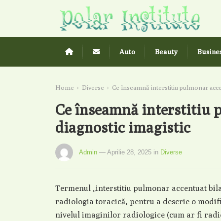
Auto
Beauty
Busine
Home
›
Diverse
›
Ce înseamnă interstitiu pulmonar accen
Ce înseamnă interstitiu 
diagnostic imagistic
Admin
— Aprilie 28, 2025
in
Diverse
Termenul „interstitiu pulmonar accentuat bilate
radiologia toracică, pentru a descrie o modific
nivelul imaginilor radiologice (cum ar fi rad