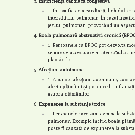
Insuficiență cardiacă congestivă
În insuficiența cardiacă, lichidul se
interstițiului pulmonar. În cazul insufi
țesutul pulmonar, provocând un aspect „a
Boala pulmonară obstructivă cronică (BPO
Persoanele cu BPOC pot dezvolta modi
semne de accentuare a interstițiului, ma
plămânilor.
Afecțiuni autoimune
Anumite afecțiuni autoimune, cum ar 
afecta plămânii și pot duce la inflamația
asupra plămânilor.
Expunerea la substanțe toxice
Persoanele care sunt expuse la substa
pulmonar. Exemple includ boala plămân
poate fi cauzată de expunerea la subst