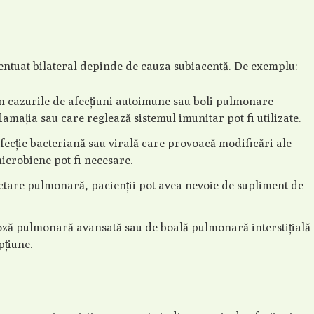
entuat bilateral depinde de cauza subiacentă. De exemplu:
n cazurile de afecțiuni autoimune sau boli pulmonare
lamația sau care reglează sistemul imunitar pot fi utilizate.
nfecție bacteriană sau virală care provoacă modificări ale
icrobiene pot fi necesare.
ectare pulmonară, pacienții pot avea nevoie de supliment de
roză pulmonară avansată sau de boală pulmonară interstițială
pțiune.