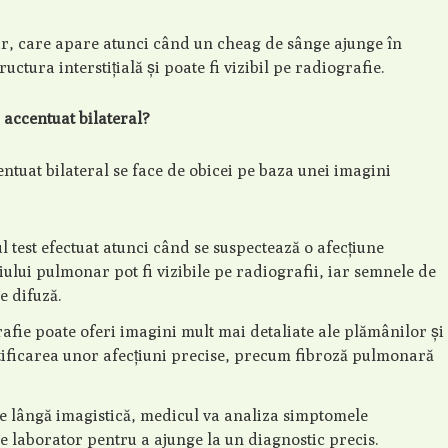
r, care apare atunci când un cheag de sânge ajunge în
ctura interstițială și poate fi vizibil pe radiografie.
 accentuat bilateral?
ntuat bilateral se face de obicei pe baza unei imagini
l test efectuat atunci când se suspectează o afecțiune
iului pulmonar pot fi vizibile pe radiografii, iar semnele de
e difuză.
fie poate oferi imagini mult mai detaliate ale plămânilor și
dentificarea unor afecțiuni precise, precum fibroză pulmonară
e lângă imagistică, medicul va analiza simptomele
 de laborator pentru a ajunge la un diagnostic precis.