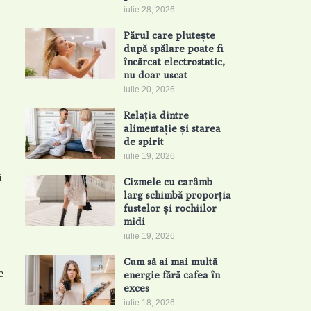
iulie 28, 2026
Părul care plutește
după spălare poate fi
încărcat electrostatic,
nu doar uscat
iulie 20, 2026
Relația dintre
alimentație și starea
de spirit
iulie 19, 2026
i
Cizmele cu carâmb
larg schimbă proporția
fustelor și rochiilor
midi
iulie 19, 2026
Cum să ai mai multă
e
energie fără cafea în
exces
iulie 18, 2026