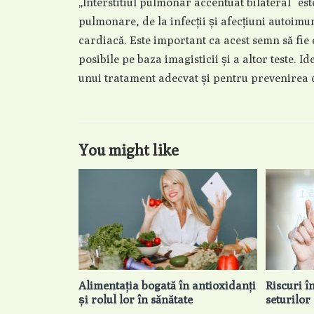
„Interstitiul pulmonar accentuat bilateral” es
pulmonare, de la infecții și afecțiuni autoim
cardiacă. Este important ca acest semn să fie 
posibile pe baza imagisticii și a altor teste. I
unui tratament adecvat și pentru prevenirea c
You might like
Alimentația bogată în antioxidanți
Riscuri î
și rolul lor în sănătate
seturilo