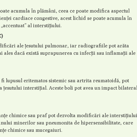
 poate acumula în plămâni, ceea ce poate modifica aspectul
cienței cardiace congestive, acest lichid se poate acumula în
ccentuat” al interstițiului.
C)
ficări ale țesutului pulmonar, iar radiografiile pot arăta
i ales dacă există suprapunerea cu infecții sau inflamații ale
fi lupusul eritematos sistemic sau artrita reumatoidă, pot
 țesutului interstițial. Aceste boli pot avea un impact bilatera
nțe chimice sau praf pot dezvolta modificări ale interstițiulu
ului minerilor sau pneumonita de hipersensibilitate, care
anțe chimice sau mucegaiuri.