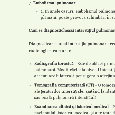
Embolismul pulmonar
În unele cazuri, embolismul pulmona
plămâni, poate provoca schimbări în stru
Cum se diagnostichează interstițiul pulmonar
Diagnosticarea unui interstițiu pulmonar acce
radiologice, cum ar fi:
Radiografia toracică
– Este de obicei primu
pulmonară. Modificările la nivelul interstiț
accentuare bilaterală pot sugera o afecțiun
Tomografia computerizată (CT)
– O tomogra
ale țesuturilor interstițiale, ajutând la i
sau boală pulmonară interstițială.
Examinarea clinică și istoricul medical
– P
pacientului, istoricul medical și alte teste