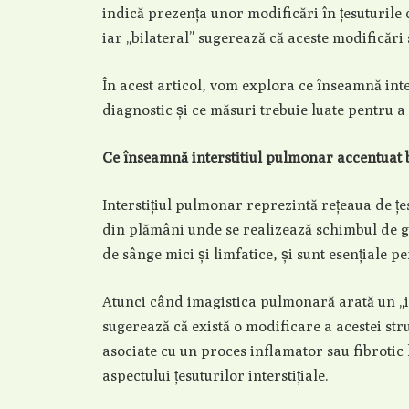
indică prezența unor modificări în țesuturile
iar „bilateral” sugerează că aceste modificăr
În acest articol, vom explora ce înseamnă inte
diagnostic și ce măsuri trebuie luate pentru a
Ce înseamnă interstitiul pulmonar accentuat b
Interstițiul pulmonar reprezintă rețeaua de țes
din plămâni unde se realizează schimbul de gaz
de sânge mici și limfatice, și sunt esențiale 
Atunci când imagistica pulmonară arată un „in
sugerează că există o modificare a acestei str
asociate cu un proces inflamator sau fibrotic 
aspectului țesuturilor interstițiale.