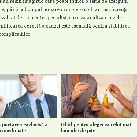
te un semn imagistic care poate indica o serie de afecțiuni
une, până la boli pulmonare cronice sau chiar insuficiență
evaluat de un medic specialist, care va analiza cauzele
dentificarea corectă a cauzei este esențială pentru stabilirea
omplicațiilor.
n purtarea exclusivă a
Ghid pentru alegerea celui mai
r coordonate
bun ulei de păr