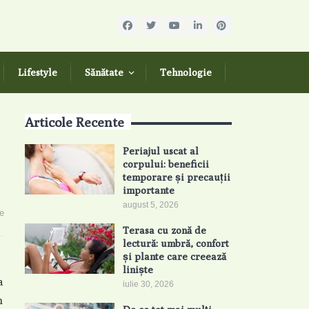
Lifestyle
Sănătate
Tehnologie
Articole Recente
Periajul uscat al
corpului: beneficii
temporare și precauții
importante
august 5, 2026
e
Terasa cu zonă de
lectură: umbră, confort
și plante care creează
liniște
a
iulie 30, 2026
n