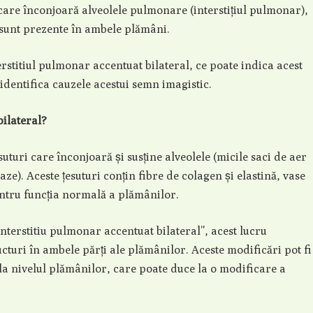
 care înconjoară alveolele pulmonare (interstițiul pulmonar),
i sunt prezente în ambele plămâni.
rstitiul pulmonar accentuat bilateral, ce poate indica acest
 identifica cauzele acestui semn imagistic.
ilateral?
uturi care înconjoară și susține alveolele (micile saci de aer
e). Aceste țesuturi conțin fibre de colagen și elastină, vase
pentru funcția normală a plămânilor.
terstitiu pulmonar accentuat bilateral”, acest lucru
ucturi în ambele părți ale plămânilor. Aceste modificări pot fi
la nivelul plămânilor, care poate duce la o modificare a