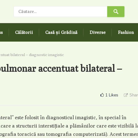
ss
Călătorii
Casă și Grădină
Diverse
Fashion
tuat bilateral – diagnostic imagistic
pulmonar accentuat bilateral –
1
Likes
Shar
ral” este folosit în diagnosticul imagistic, în special în
are a structurii interstițiale a plămânilor care este vizibilă l
iografia toracică sau tomografia computerizată). Acest terme