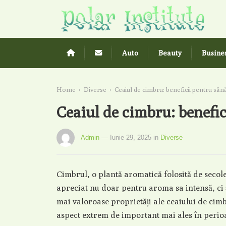
Auto
Beauty
Busine
Home
›
Diverse
›
Ceaiul de cimbru: beneficii pentru sănă
Ceaiul de cimbru: benefic
Admin
— Iunie 29, 2025
in
Diverse
Cimbrul, o plantă aromatică folosită de secol
apreciat nu doar pentru aroma sa intensă, ci ș
mai valoroase proprietăți ale ceaiului de cimb
aspect extrem de important mai ales în perioa