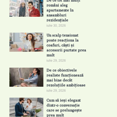
De ce tot mai mulți
români aleg
apartamente în
ansambluri
rezidențiale
iulie 30, 2026
Un scalp tensionat
poate reacționa la
coafuri, căști și
accesorii purtate prea
mult
iulie 29, 2026
De ce obiectivele
realiste funcționează
mai bine decât
rezoluțiile ambițioase
iulie 29, 2026
Cum să ieși elegant
dintr-o conversație
care se prelungește
prea mult