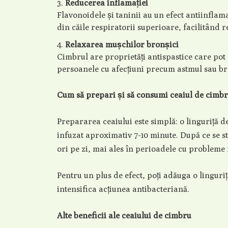
Reducerea inflamației
Flavonoidele și taninii au un efect antiinflama
din căile respiratorii superioare, facilitând 
Relaxarea mușchilor bronșici
Cimbrul are proprietăți antispastice care pot
persoanele cu afecțiuni precum astmul sau br
Cum să prepari și să consumi ceaiul de cimb
Prepararea ceaiului este simplă: o linguriță de
infuzat aproximativ 7-10 minute. După ce se st
ori pe zi, mai ales în perioadele cu probleme 
Pentru un plus de efect, poți adăuga o linguri
intensifica acțiunea antibacteriană.
Alte beneficii ale ceaiului de cimbru