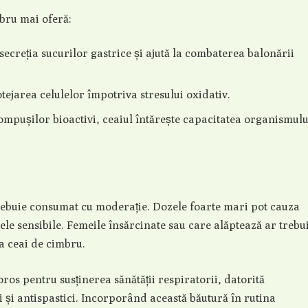
mbru mai oferă:
ecreția sucurilor gastrice și ajută la combaterea balonării
tejarea celulelor împotriva stresului oxidativ.
ompușilor bioactivi, ceaiul întărește capacitatea organismulu
trebuie consumat cu moderație. Dozele foarte mari pot cauza
anele sensibile. Femeile însărcinate sau care alăptează ar trebu
a ceai de cimbru.
os pentru susținerea sănătății respiratorii, datorită
 și antispastici. Incorporând această băutură în rutina