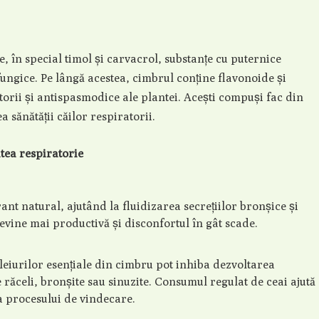
e, în special timol și carvacrol, substanțe cu puternice
ifungice. Pe lângă acestea, cimbrul conține flavonoide și
atorii și antispasmodice ale plantei. Acești compuși fac din
a sănătății căilor respiratorii.
atea respiratorie
nt natural, ajutând la fluidizarea secrețiilor bronșice și
devine mai productivă și disconfortul în gât scade.
uleiurilor esențiale din cimbru pot inhiba dezvoltarea
ăceli, bronșite sau sinuzite. Consumul regulat de ceai ajută
ea procesului de vindecare.