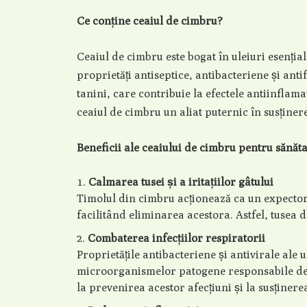
Ce conține ceaiul de cimbru?
Ceaiul de cimbru este bogat în uleiuri esențial
proprietăți antiseptice, antibacteriene și ant
tanini, care contribuie la efectele antiinflam
ceaiul de cimbru un aliat puternic în susținere
Beneficii ale ceaiului de cimbru pentru sănăt
Calmarea tusei și a iritațiilor gâtului
Timolul din cimbru acționează ca un expectora
facilitând eliminarea acestora. Astfel, tusea 
Combaterea infecțiilor respiratorii
Proprietățile antibacteriene și antivirale ale 
microorganismelor patogene responsabile de r
la prevenirea acestor afecțiuni și la susținer