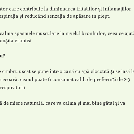
tor care contribuie la diminuarea iritațiilor și inflamațiilor
respirația și reducând senzația de apăsare în piept.
 calma spasmele musculare la nivelul bronhiilor, ceea ce ajut
onșita cronică.
ru?
 cimbru uscat se pune într-o cană cu apă clocotită și se lasă l
recoară, ceaiul poate fi consumat cald, de preferință de 2-3
respiratorii.
ță de miere naturală, care va calma și mai bine gâtul și va