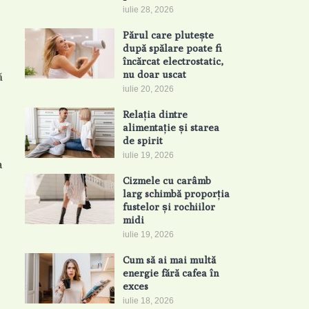
iulie 28, 2026
Părul care plutește
după spălare poate fi
încărcat electrostatic,
nu doar uscat
ă
iulie 20, 2026
Relația dintre
alimentație și starea
de spirit
iulie 19, 2026
a
Cizmele cu carâmb
larg schimbă proporția
fustelor și rochiilor
midi
iulie 19, 2026
Cum să ai mai multă
energie fără cafea în
exces
iulie 18, 2026