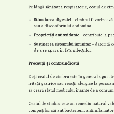
Pe lângă sănătatea respiratorie, ceaiul de ci
Stimularea digestiei
– cimbrul favorizează s
sau a disconfortului abdominal.
Proprietăți antioxidante
– contribuie la pro
Susținerea sistemului imunitar
– datorită c
de a se apăra în fața infecțiilor.
Precauții și contraindicații
Deși ceaiul de cimbru este în general sigur, 
iritații gastrice sau reacții alergice la perso
să ceară sfatul medicului înainte de a consum
Ceaiul de cimbru este un remediu natural valor
compușilor săi antibacterieni, antiinflamatori