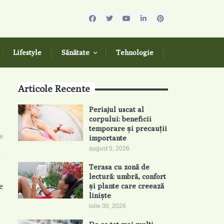
Lifestyle
Sănătate
Tehnologie
Articole Recente
Periajul uscat al
corpului: beneficii
temporare și precauții
e
importante
august 5, 2026
Terasa cu zonă de
lectură: umbră, confort
e
și plante care creează
liniște
iulie 30, 2026