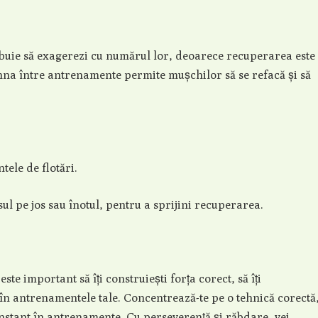
trebuie să exagerezi cu numărul lor, deoarece recuperarea este
hna între antrenamente permite mușchilor să se refacă și să
ele de flotări.
ul pe jos sau înotul, pentru a sprijini recuperarea.
ste important să îți construiești forța corect, să îți
 în antrenamentele tale. Concentrează-te pe o tehnică corectă
 constant în antrenamente. Cu perseverență și răbdare, vei