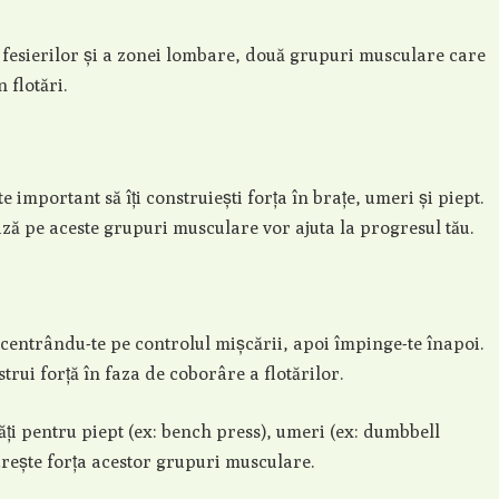
ea fesierilor și a zonei lombare, două grupuri musculare care
 flotări.
e important să îți construiești forța în brațe, umeri și piept.
ză pe aceste grupuri musculare vor ajuta la progresul tău.
centrându-te pe controlul mișcării, apoi împinge-te înapoi.
trui forță în faza de coborâre a flotărilor.
ți pentru piept (ex: bench press), umeri (ex: dumbbell
 crește forța acestor grupuri musculare.