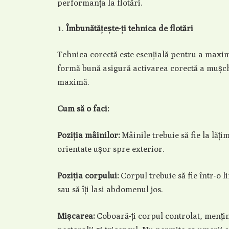
performanța la flotări.
Îmbunătățește-ți tehnica de flotări
Tehnica corectă este esențială pentru a maximi
formă bună asigură activarea corectă a mușchil
maximă.
Cum să o faci:
Poziția mâinilor:
Mâinile trebuie să fie la lăți
orientate ușor spre exterior.
Poziția corpului:
Corpul trebuie să fie într-o li
sau să îți lasi abdomenul jos.
Mișcarea:
Coboară-ți corpul controlat, menți