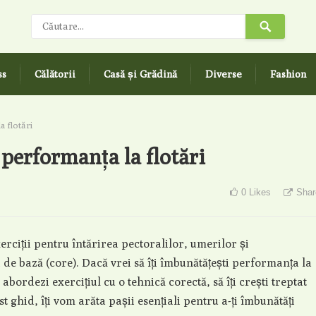
ss
Călătorii
Casă și Grădină
Diverse
Fashion
 flotări
performanța la flotări
0
Likes
Shar
xerciții pentru întărirea pectoralilor, umerilor și
 de bază (core). Dacă vrei să îți îmbunătățești performanța la
 abordezi exercițiul cu o tehnică corectă, să îți crești treptat
st ghid, îți vom arăta pașii esențiali pentru a-ți îmbunătăți