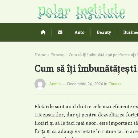
Auto
Beauty
Busine
Home
›
Fitness
›
Cum să îți îmbunătățești performanța la
Cum să îți îmbunătățești 
Admin
— Decembrie 24, 2024
in
Fitness
Flotările sunt unul dintre cele mai eficiente e
tricepsurilor, dar și pentru dezvoltarea forței
flotări și să le faci mai ușor, este important să
forța și să adaugi varietate în rutina ta. În ace