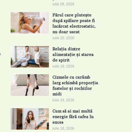
iulie 28, 2026
Părul care plutește
după spălare poate fi
încărcat electrostatic,
nu doar uscat
iulie 20, 2026
Relația dintre
a
alimentație și starea
de spirit
iulie 19, 2026
Cizmele cu carâmb
larg schimbă proporția
fustelor și rochiilor
i
midi
iulie 19, 2026
Cum să ai mai multă
energie fără cafea în
exces
iulie 18, 2026