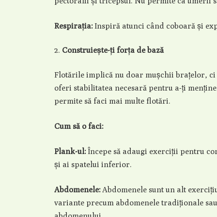
pectoralii și tricepsul. Nu permite ca umerii 
Respirația:
Inspiră atunci când coboară și exp
Construiește-ți forța de bază
Flotările implică nu doar mușchii brațelor, ci
oferi stabilitatea necesară pentru a-ți menține 
permite să faci mai multe flotări.
Cum să o faci:
Plank-ul:
Începe să adaugi exerciții pentru co
și ai spatelui inferior.
Abdomenele:
Abdomenele sunt un alt exercițiu
variante precum abdomenele tradiționale sau ce
abdomenului.