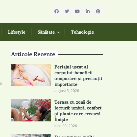
Lifestyle
Sănătate
Tehnologie
Articole Recente
Periajul uscat al
corpului: beneficii
temporare și precauții
e
importante
august 5, 2026
Terasa cu zonă de
lectură: umbră, confort
și plante care creează
liniște
iulie 30, 2026