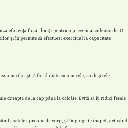
za eficiența flotărilor și pentru a preveni accidentările. O
or și îți permite să efectuezi exercițiul la capacitate
mea umerilor și să fie aliniate cu umerele, cu degetele
nie dreaptă de la cap până la călcâie. Evită să îți ridici fesele
nând coatele aproape de corp, și împinge-te înapoi, activând