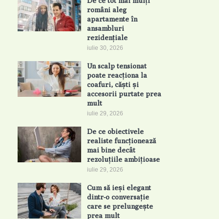
De ce tot mai mulți
români aleg
apartamente în
ansambluri
rezidențiale
iulie 30, 2026
Un scalp tensionat
poate reacționa la
coafuri, căști și
accesorii purtate prea
mult
iulie 29, 2026
De ce obiectivele
realiste funcționează
mai bine decât
rezoluțiile ambițioase
iulie 29, 2026
Cum să ieși elegant
dintr-o conversație
care se prelungește
prea mult