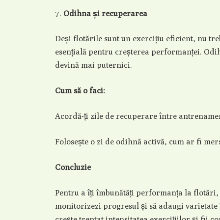
Odihna și recuperarea
Deși flotările sunt un exercițiu eficient, nu 
esențială pentru creșterea performanței. Odi
devină mai puternici.
Cum să o faci:
Acordă-ți zile de recuperare între antrenament
Folosește o zi de odihnă activă, cum ar fi mers
Concluzie
Pentru a îți îmbunătăți performanța la flotări, e
monitorizezi progresul și să adaugi varietate
crește treptat intensitatea exercițiilor și fii