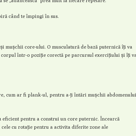
să se „adâncească” prea mult la fiecare repetare.
iră când te împingi în sus.
 și mușchii core-ului. O musculatură de bază puternică îți va
corpul într-o poziție corectă pe parcursul exercițiului și îți v
re, cum ar fi plank-ul, pentru a-ți întări mușchii abdomenulu
 eficient pentru a construi un core puternic. Încearcă
le cu rotație pentru a activita diferite zone ale